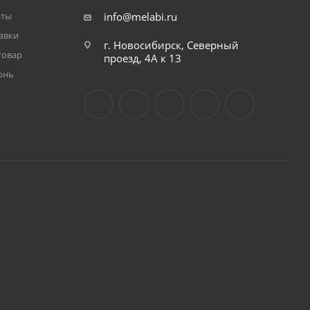
аты
info@melabi.ru
авки
г. Новосибирск, Северный
товар
проезд, 4А к 13
онь