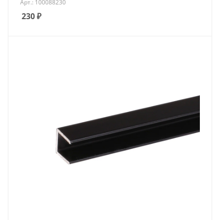
Арт.: 100088230
230
₽