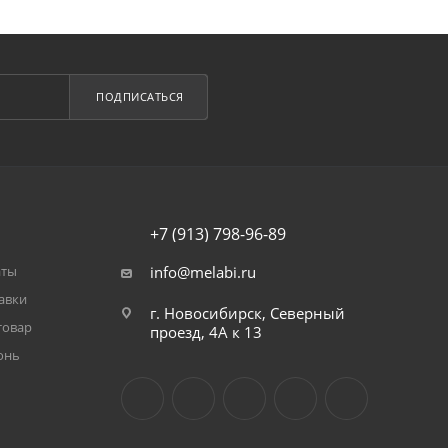
ПОДПИСАТЬСЯ
+7 (913) 798-96-89
аты
info@melabi.ru
авки
г. Новосибирск, Северный
товар
проезд, 4А к 13
онь