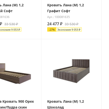
 Лана (М) 1,2
Кровать Лана (М) 1,2
й Софт
Графит Софт
0081636
Арт.: 100081635
₽
24 477
₽
33 530
₽
33 530
₽
кономия
9 053
₽
-
27
%
Экономия
9 053
₽
а Кровать 900 Орех
Кровать Лана (М) 1,2
ин/Пудра скин
Шоколад