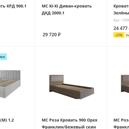
ать КРД 900.1
МС Ki-Ki Диван-кровать
Кровать
ДКД 2000.1
Зелёны
Арт.: 10
24 477
29 720
₽
-
27
%
Э
вка
(М) 1,2
МС Роза Кровать 900 Орех
МС Роз
Франклин/Бежевый скин
Франкл