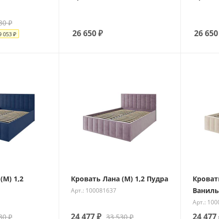
30
₽
26 650
₽
26 650
9 053
₽
(М) 1,2
Кровать Лана (М) 1,2 Пудра
Кровать
Ваниль
Арт.: 100081637
Арт.: 10
24 477
₽
24 477
30
₽
33 530
₽