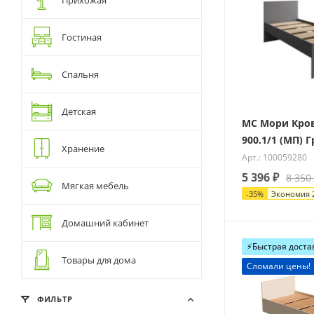
Гостиная
Спальня
Детская
МС Мори Кро
900.1/1 (МП) 
Хранение
Арт.: 100059280
5 396
₽
8 350
Мягкая мебель
-
35
%
Экономия
Домашний кабинет
⚡️Быстрая доста
Товары для дома
Сломали цены!
ФИЛЬТР