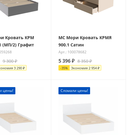
и Кровать КРМ
МС Мори Кровать КРМЯ
1 (МП/2) Графит
900.1 Сатин
0059268
Арт.: 100078682
5 396
₽
9 300
₽
8 350
₽
кономия
3 290
₽
-
35
%
Экономия
2 954
₽
и цены!
Сломали цены!