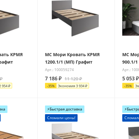
вать КРМЯ
МС Мори Кровать КРМЯ
МС Мор
Графит
1200.1/1 (МП) Графит
900.1/1
Арт.: 100059274
Арт.: 10
7 186
₽
5 053
₽
₽
11 120
₽
2 954
₽
-
35
%
Экономия
3 934
₽
-
35
%
Э
вка
⚡️Быстрая доставка
⚡️Быстр
Сломали цены!
Сломал