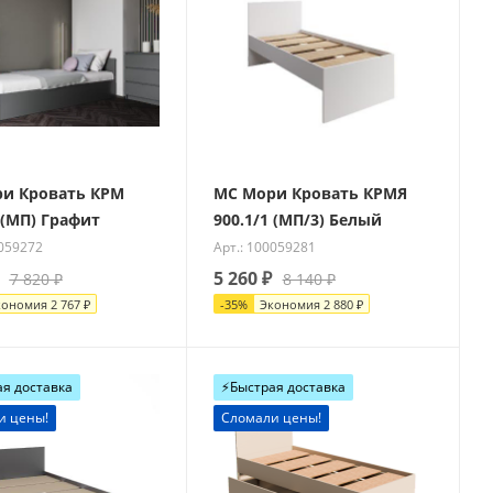
и Кровать КРМ
МС Мори Кровать КРМЯ
 (МП) Графит
900.1/1 (МП/3) Белый
0059272
Арт.: 100059281
5 260
₽
7 820
₽
8 140
₽
кономия
2 767
₽
-
35
%
Экономия
2 880
₽
ая доставка
⚡️Быстрая доставка
и цены!
Сломали цены!