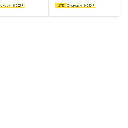
кономия
9 053
₽
-
27
%
Экономия
9 053
₽