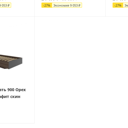
9 053
₽
-
27
%
Экономия
9 053
₽
-
27
%
Э
ать 900 Орех
афит скин