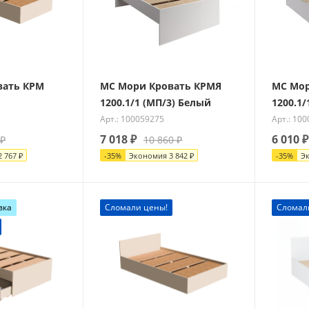
вать КРМ
МС Мори Кровать КРМЯ
МС Мор
1200.1/1 (МП/3) Белый
1200.1/
Арт.: 100059275
Арт.: 10
7 018
₽
6 010
₽
₽
10 860
₽
2 767
₽
-
35
%
Экономия
3 842
₽
-
35
%
Э
вка
Сломали цены!
Сломал