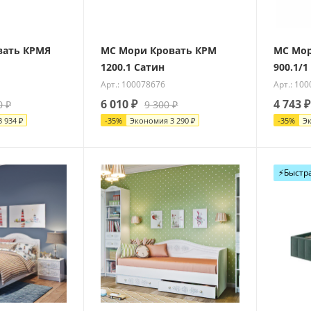
вать КРМЯ
МС Мори Кровать КРМ
МС Мор
1200.1 Сатин
900.1/1
Арт.: 100078676
Арт.: 10
6 010
₽
4 743
₽
0
₽
9 300
₽
3 934
₽
-
35
%
Экономия
3 290
₽
-
35
%
Э
⚡️Быстр