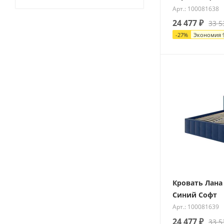
Арт.: 100081638
24 477
₽
33 5
-
27
%
Экономия
Кровать Лана 
Синий Софт
Арт.: 100081639
24 477
₽
33 5