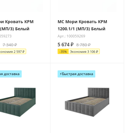
и Кровать КРМ
МС Мори Кровать КРМ
 (МП/3) Белый
1200.1/1 (МП/3) Белый
0059273
Арт.: 100059269
5 674
₽
7 340
₽
8 780
₽
кономия
2 597
₽
-
35
%
Экономия
3 106
₽
ая доставка
⚡️Быстрая доставка