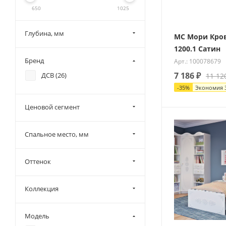
650
1025
Глубина, мм
МС Мори Кро
1200.1 Сатин
Бренд
Арт.: 100078679
7 186
₽
ДСВ (
26
)
11 12
-
35
%
Экономия
Ценовой сегмент
Спальное место, мм
Оттенок
Коллекция
Модель