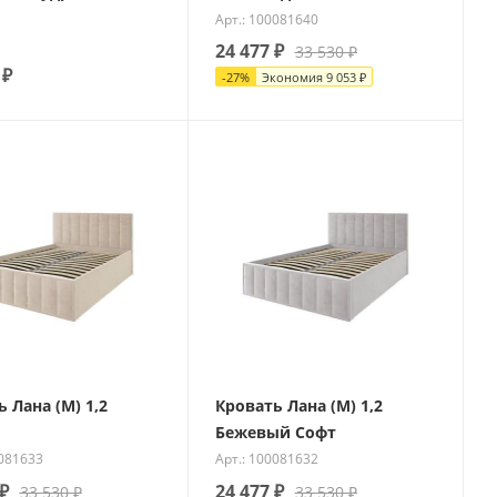
Арт.: 100081640
24 477
₽
33 530
₽
₽
-
27
%
Экономия
9 053
₽
 Лана (М) 1,2
Кровать Лана (М) 1,2
Бежевый Софт
0081633
Арт.: 100081632
₽
24 477
₽
33 530
₽
33 530
₽