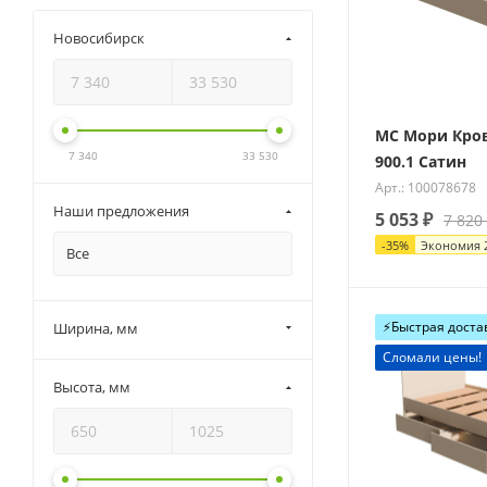
Новосибирск
МС Мори Кро
7 340
33 530
900.1 Сатин
Арт.: 100078678
Наши предложения
5 053
₽
7 820
-
35
%
Экономия
Все
⚡️Быстрая доста
Ширина, мм
Сломали цены!
Высота, мм