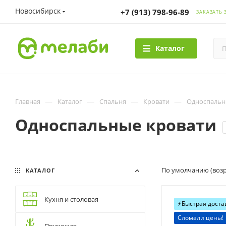
Новосибирск
+7 (913) 798-96-89
ЗАКАЗАТЬ 
Каталог
—
—
—
—
Главная
Каталог
Спальня
Кровати
Односпальн
Односпальные кровати
По умолчанию (возр
КАТАЛОГ
Кухня и столовая
⚡️Быстрая доста
Сломали цены!
Прихожая