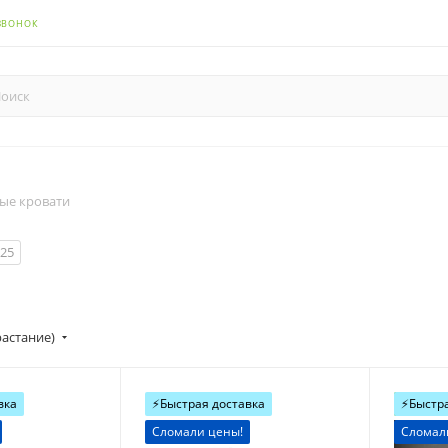
ЗВОНОК
ые кровати
25
астание)
вка
⚡️Быстрая доставка
Новинк
⚡️Быстр
Сломали цены!
Сломал