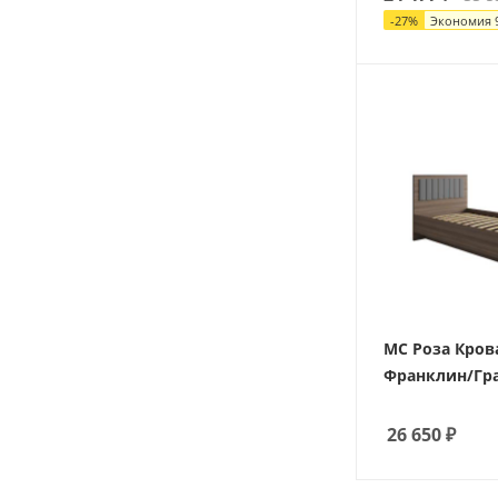
-
27
%
Экономия
МС Роза Кров
Франклин/Гр
26 650
₽