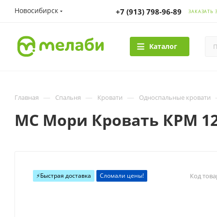
Новосибирск
+7 (913) 798-96-89
ЗАКАЗАТЬ 
Каталог
—
—
—
Главная
Спальня
Кровати
Односпальные кровати
МС Мори Кровать КРМ 120
⚡️Быстрая доставка
Сломали цены!
Код това