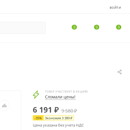
ВОЙТИ
0
0
0
ТОВАР УЧАСТВУЕТ В АКЦИЯХ
Сломали цены!
6 191
₽
9 580
₽
-
35
%
Экономия
3 389
₽
Цена указана без учета НДС