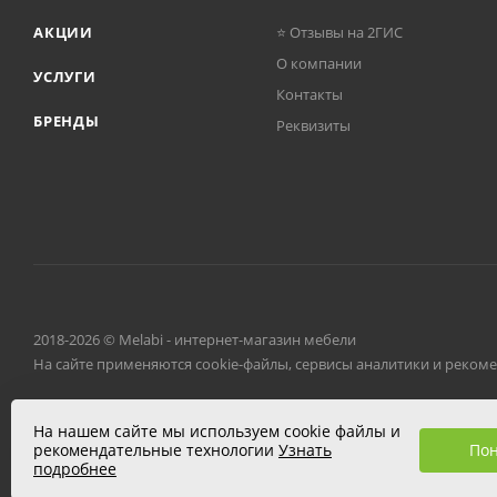
АКЦИИ
⭐ Отзывы на 2ГИС
О компании
УСЛУГИ
Контакты
БРЕНДЫ
Реквизиты
2018-2026 © Melabi - интернет-магазин мебели
На сайте применяются cookie-файлы, сервисы аналитики и реком
Разработано в
Клюква.Студия
На нашем сайте мы используем cookie файлы и
По
рекомендательные технологии
Узнать
подробнее