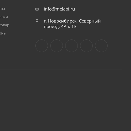
аты
info@melabi.ru
авки
г. Новосибирск, Северный
товар
проезд, 4А к 13
онь