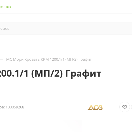
ЗВОНОК
—
МС Мори Кровать КРМ 1200.1/1 (МП/2) Графит
0.1/1 (МП/2) Графит
ра:
100059268