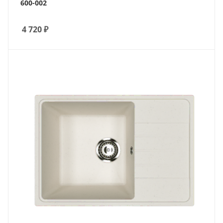
600-002
4 720
₽