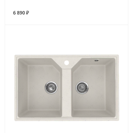
6 890
₽