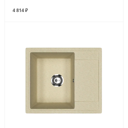
4 814
₽