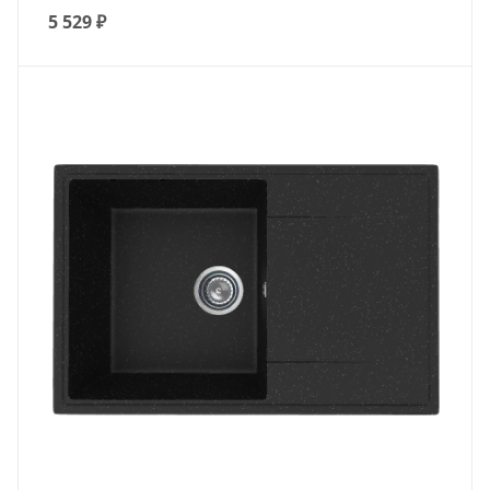
5 529
₽