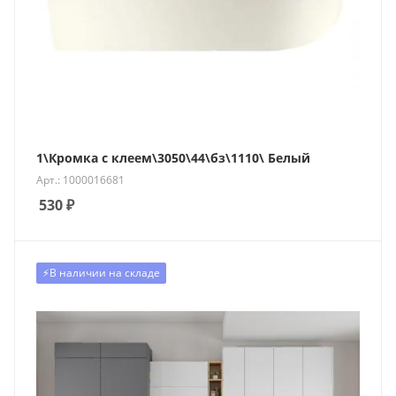
1\Кромка с клеем\3050\44\бз\1110\ Белый
Арт.: 1000016681
530
₽
⚡️В наличии на складе