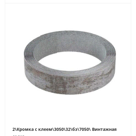
2\Кромка с клеем\3050\32\бз\7050\ Винтажная