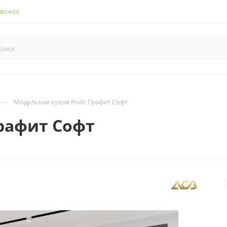
ЗВОНОК
—
Модульная кухня Ройс Графит Софт
рафит Софт