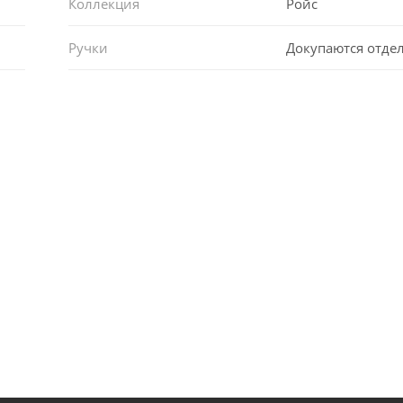
Коллекция
Ройс
Ручки
Докупаются отде