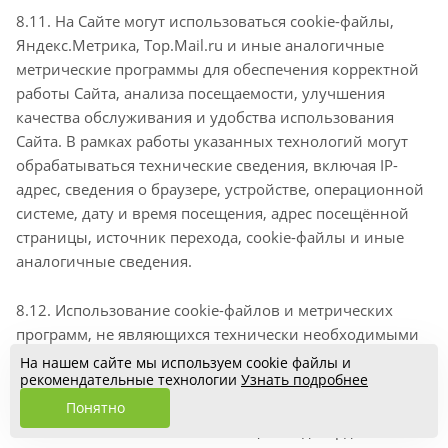
8.11. На Сайте могут использоваться cookie-файлы,
Яндекс.Метрика, Top.Mail.ru и иные аналогичные
метрические программы для обеспечения корректной
работы Сайта, анализа посещаемости, улучшения
качества обслуживания и удобства использования
Сайта. В рамках работы указанных технологий могут
обрабатываться технические сведения, включая IP-
адрес, сведения о браузере, устройстве, операционной
системе, дату и время посещения, адрес посещённой
страницы, источник перехода, cookie-файлы и иные
аналогичные сведения.
8.12. Использование cookie-файлов и метрических
программ, не являющихся технически необходимыми
для работы Сайта, осуществляется при наличии
На нашем сайте мы используем cookie файлы и
рекомендательные технологии
Узнать подробнее
соответствующего согласия Пользователя,
выраженного через cookie-баннер, настройки Сайта
Понятно
или иным способом, позволяющим подтвердить