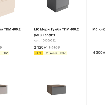
а ТПМ 400.2
МС Мори Тумба ТПМ 400.2
МС Ki-K
(МП) Графит
Арт.: 100059282
2 120
₽
₽
3 280
₽
4 300
1 160
₽
-
35
%
Экономия
1 160
₽