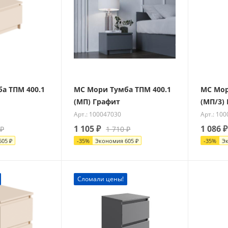
а ТПМ 400.1
МС Мори Тумба ТПМ 400.1
МС Мор
(МП) Графит
(МП/3)
Арт.: 100047030
Арт.: 10
1 105
₽
1 086
₽
₽
1 710
₽
605
₽
-
35
%
Экономия
605
₽
-
35
%
Э
Сломали цены!