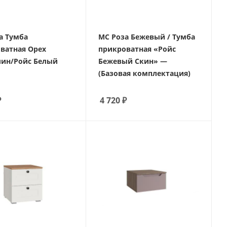
а Тумба
МС Роза Бежевый / Тумба
ватная Орех
прикроватная «Ройс
ин/Ройс Белый
Бежевый Скин» —
(Базовая комплектация)
₽
4 720
₽