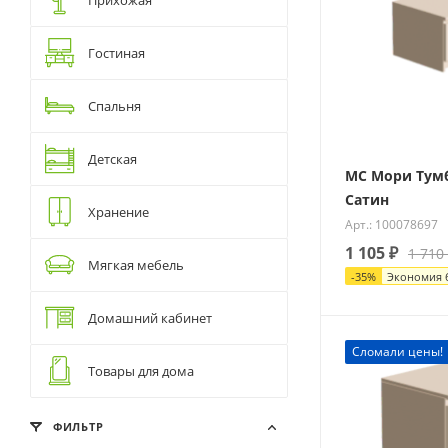
Гостиная
Спальня
Детская
МС Мори Тумб
Сатин
Хранение
Арт.: 100078697
1 105
₽
1 710
Мягкая мебель
-
35
%
Экономия
Домашний кабинет
Сломали цены!
Товары для дома
ФИЛЬТР