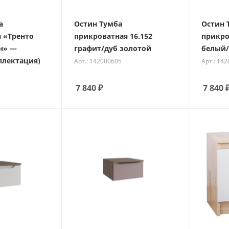
а
Остин Тумба
Остин 
 «Тренто
прикроватная 16.152
прикро
н» —
графит/дуб золотой
белый/
плектация)
Арт.: 142000605
Арт.: 14
7 840
₽
7 840