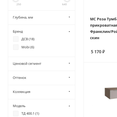
250
640
Глубина, мм
МС Роза Тумб
прикроватная
Франклин/Ро
Бренд
скин
ДСВ (
18
)
Mobi (
6
)
5 170
₽
Ценовой сегмент
Оттенок
Коллекция
Модель
ТД 400.1 (
1
)