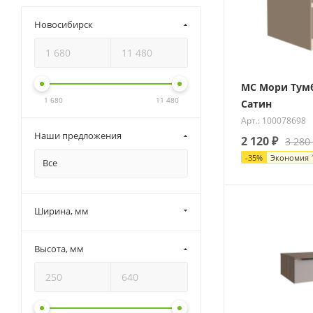
Новосибирск
МС Мори Тумб
1 680
11 480
Сатин
Арт.: 100078698
Наши предложения
2 120
₽
3 280
-
35
%
Экономия
Все
Ширина, мм
Высота, мм