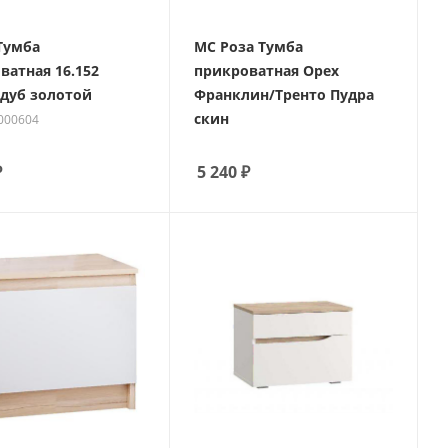
Тумба
МС Роза Тумба
ватная 16.152
прикроватная Орех
дуб золотой
Франклин/Тренто Пудра
скин
2000604
₽
5 240
₽