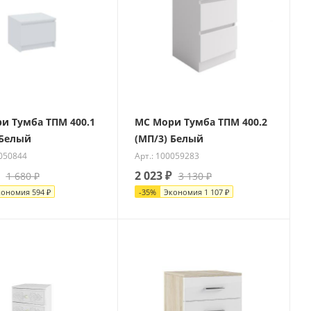
и Тумба ТПМ 400.1
МС Мори Тумба ТПМ 400.2
 Белый
(МП/3) Белый
0050844
Арт.: 100059283
2 023
₽
1 680
₽
3 130
₽
кономия
594
₽
-
35
%
Экономия
1 107
₽