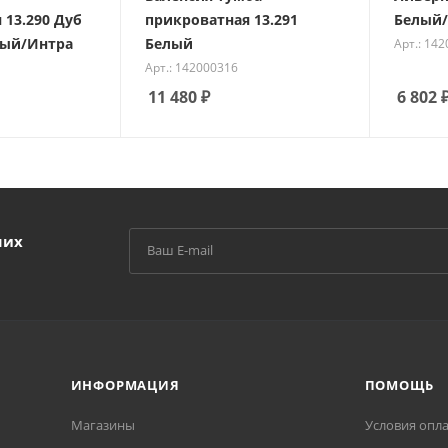
 13.290 Дуб
прикроватная 13.291
Белый/
ный/Интра
Белый
Арт.: 14
Арт.: 142000316
11 480
₽
6 802
ших
ИНФОРМАЦИЯ
ПОМОЩЬ
Магазины
Условия опл