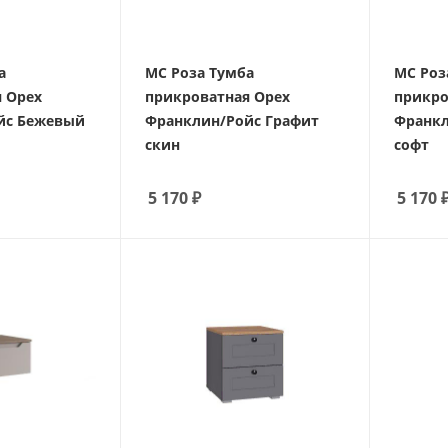
а
МС Роза Тумба
МС Роз
 Орех
прикроватная Орех
прикро
йс Бежевый
Франклин/Ройс Графит
Франкл
скин
софт
5 170
₽
5 170