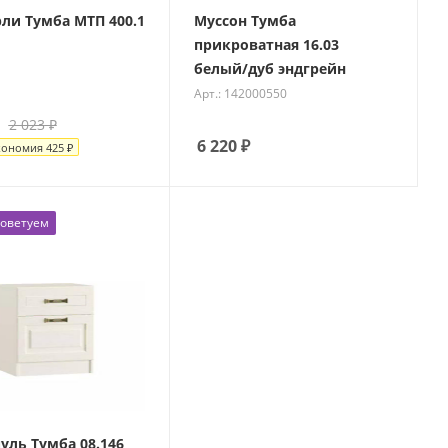
ли Тумба МТП 400.1
Муссон Тумба
прикроватная 16.03
белый/дуб эндгрейн
Арт.: 142000550
2 023
₽
6 220
₽
кономия
425
₽
оветуем
уль Тумба 08.146