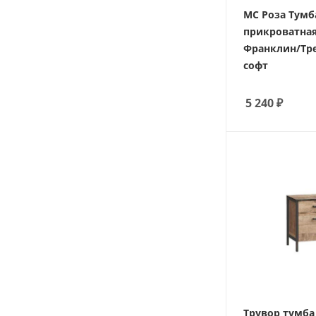
МС Роза Тумб
прикроватная
Франклин/Тр
софт
5 240
₽
Трувор тумба