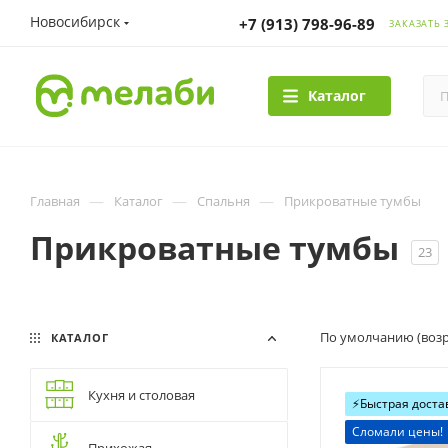
Новосибирск
+7 (913) 798-96-89
ЗАКАЗАТЬ 
Каталог
—
—
—
Главная
Каталог
Спальня
Прикроватные тумбы
Прикроватные тумбы
23
По умолчанию (возр
КАТАЛОГ
Кухня и столовая
⚡️Быстрая доста
Сломали цены!
Прихожая