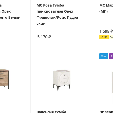
а
МС Роза Тумба
МС Мар
 Орех
прикроватная Орех
(МП)
енто Белый
Франклин/Ройс Пудра
скин
1 598
₽
5 170
₽
-
21
%
Э
Хит
С
Валенсия тумба
Ливерп