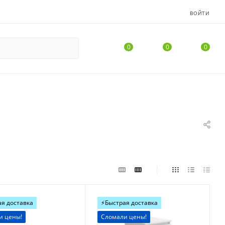
ВОЙТИ
0
0
0
ая доставка
⚡️Быстрая доставка
и цены!
Сломали цены!