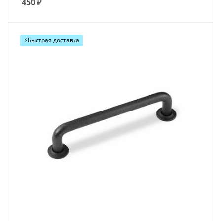
450
₽
⚡️Быстрая доставка