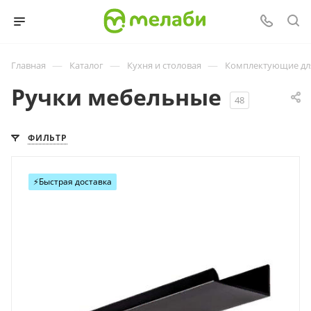
—
—
—
Главная
Каталог
Кухня и столовая
Комплектующие дл
Ручки мебельные
48
ФИЛЬТР
⚡️Быстрая доставка