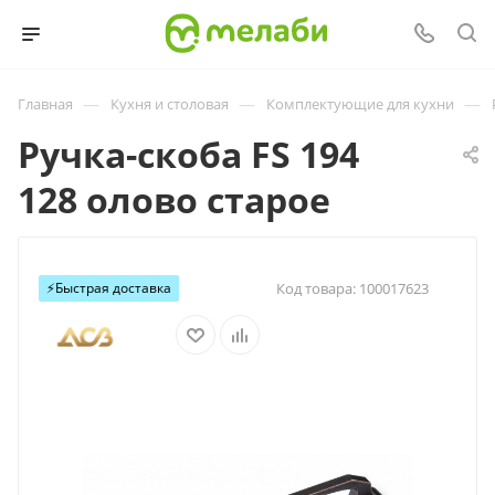
—
—
—
Главная
Кухня и столовая
Комплектующие для кухни
Ручка-скоба FS 194
128 олово старое
⚡️Быстрая доставка
Код товара:
100017623