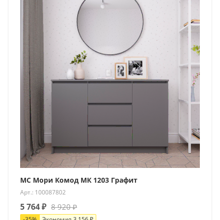
МС Мори Комод МК 1203 Графит
Арт.: 100087802
5 764
₽
8 920
₽
-
35
%
Экономия
3 156
₽