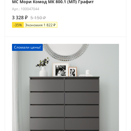
МС Мори Комод МК 800.1 (МП) Графит
Арт.: 100047044
3 328
₽
5 150
₽
-
35
%
Экономия
1 822
₽
Новинка
Сломали цены!