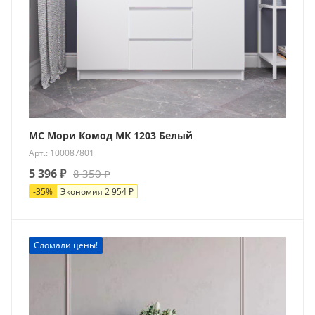
МС Мори Комод МК 1203 Белый
Арт.: 100087801
5 396
₽
8 350
₽
-
35
%
Экономия
2 954
₽
Сломали цены!