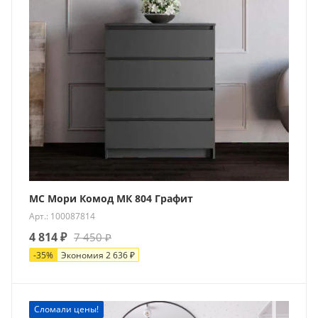
МС Мори Комод МК 804 Графит
Арт.: 100087814
4 814
₽
7 450
₽
-
35
%
Экономия
2 636
₽
Новинка
Сломали цены!