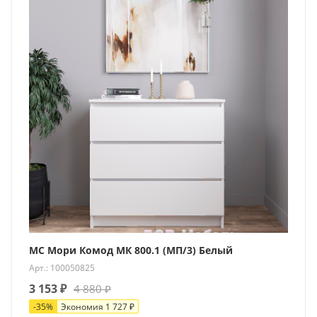
МС Мори Комод МК 800.1 (МП/3) Белый
Арт.: 100050825
3 153
₽
4 880
₽
-
35
%
Экономия
1 727
₽