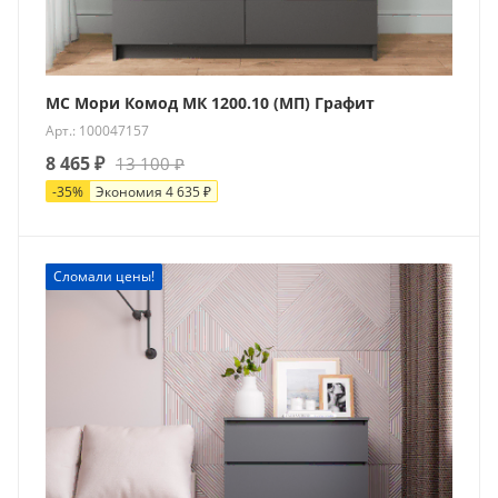
МС Мори Комод МК 1200.10 (МП) Графит
Арт.: 100047157
8 465
₽
13 100
₽
-
35
%
Экономия
4 635
₽
Новинка
Сломали цены!