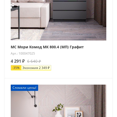
МС Мори Комод МК 800.4 (МП) Графит
Арт.: 100047025
4 291
₽
6 640
₽
-
35
%
Экономия
2 349
₽
Сломали цены!