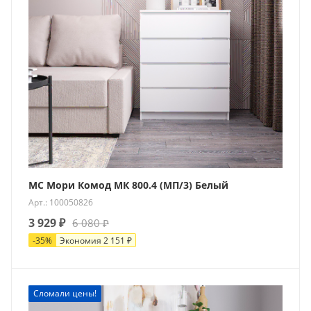
МС Мори Комод МК 800.4 (МП/3) Белый
Арт.: 100050826
3 929
₽
6 080
₽
-
35
%
Экономия
2 151
₽
Хит
Сломали цены!