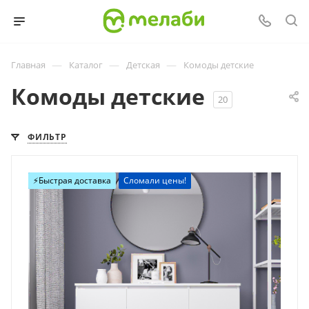
—
—
—
Главная
Каталог
Детская
Комоды детские
Комоды детские
20
ФИЛЬТР
Хит
⚡️Быстрая доставка
Сломали цены!