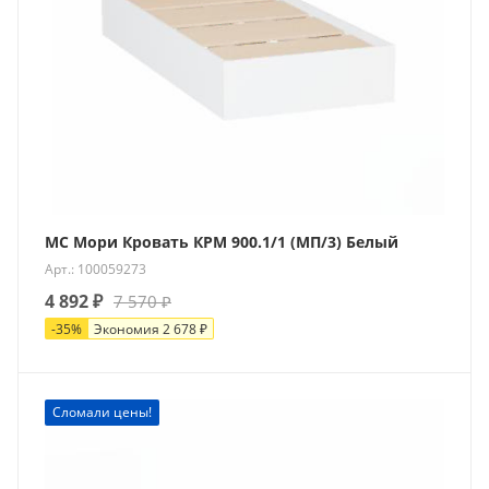
МС Мори Кровать КРМ 900.1/1 (МП/3) Белый
Арт.: 100059273
4 892
₽
7 570
₽
-
35
%
Экономия
2 678
₽
Сломали цены!