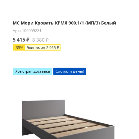
МС Мори Кровать КРМЯ 900.1/1 (МП/3) Белый
Арт.: 100059281
5 415
₽
8 380
₽
-
35
%
Экономия
2 965
₽
⚡️Быстрая доставка
Сломали цены!