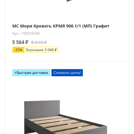
МС Мори Кровать КРМЯ 900.1/1 (МП) Графит
Арт.: 100059280
5 564
₽
8 610
₽
-
35
%
Экономия
3 046
₽
⚡️Быстрая доставка
Сломали цены!