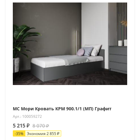
МС Мори Кровать КРМ 900.1/1 (МП) Графит
Арт.: 100059272
5 215
₽
8 070
₽
-
35
%
Экономия
2 855
₽