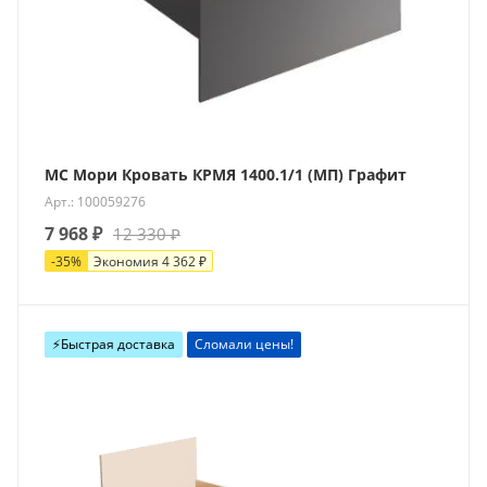
МС Мори Кровать КРМЯ 1400.1/1 (МП) Графит
Арт.: 100059276
7 968
₽
12 330
₽
-
35
%
Экономия
4 362
₽
⚡️Быстрая доставка
Сломали цены!