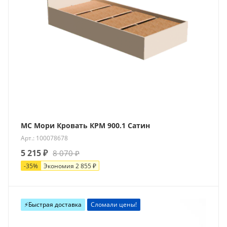
МС Мори Кровать КРМ 900.1 Сатин
Арт.: 100078678
5 215
₽
8 070
₽
-
35
%
Экономия
2 855
₽
⚡️Быстрая доставка
Сломали цены!