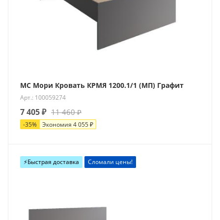
МС Мори Кровать КРМЯ 1200.1/1 (МП) Графит
Арт.: 100059274
7 405
₽
11 460
₽
-
35
%
Экономия
4 055
₽
⚡️Быстрая доставка
Сломали цены!