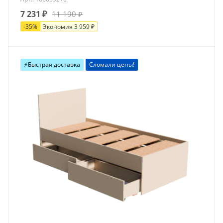
7 231
₽
11 190
₽
-
35
%
Экономия
3 959
₽
⚡️Быстрая доставка
Сломали цены!