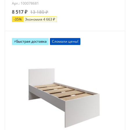
Арт.: 100078681
8 517
₽
13 180
₽
-
35
%
Экономия
4 663
₽
⚡️Быстрая доставка
Сломали цены!