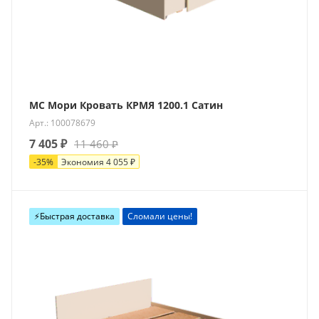
МС Мори Кровать КРМЯ 1200.1 Сатин
Арт.: 100078679
7 405
₽
11 460
₽
-
35
%
Экономия
4 055
₽
⚡️Быстрая доставка
Сломали цены!