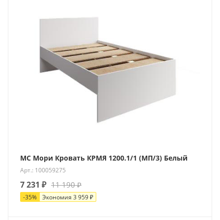
МС Мори Кровать КРМЯ 1200.1/1 (МП/3) Белый
Арт.: 100059275
7 231
₽
11 190
₽
-
35
%
Экономия
3 959
₽