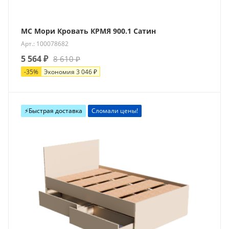
МС Мори Кровать КРМЯ 900.1 Сатин
Арт.: 100078682
5 564
₽
8 610
₽
-
35
%
Экономия
3 046
₽
⚡️Быстрая доставка
Сломали цены!