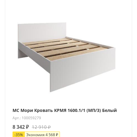
МС Мори Кровать КРМЯ 1600.1/1 (МП/3) Белый
Арт.: 100059279
8 342
₽
12 910
₽
-
35
%
Экономия
4 568
₽