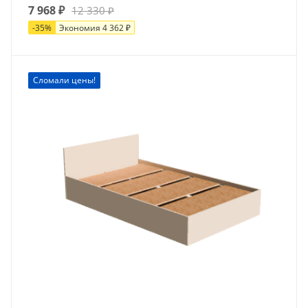
7 968
₽
12 330
₽
-
35
%
Экономия
4 362
₽
Сломали цены!