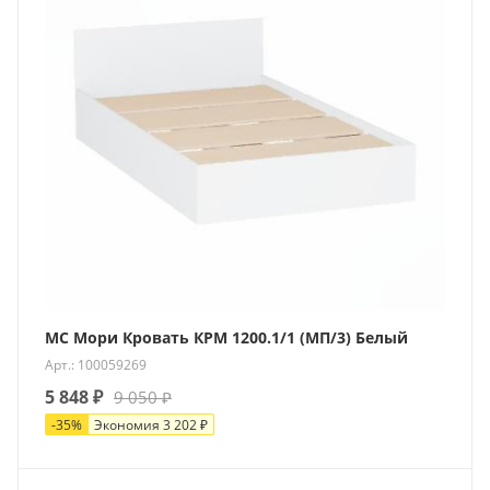
МС Мори Кровать КРМ 1200.1/1 (МП/3) Белый
Арт.: 100059269
5 848
₽
9 050
₽
-
35
%
Экономия
3 202
₽