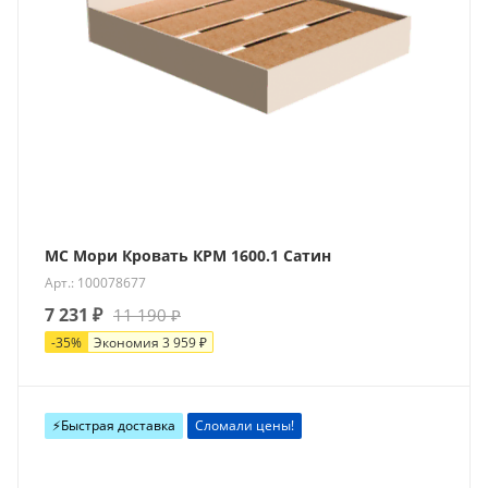
МС Мори Кровать КРМ 1600.1 Сатин
Арт.: 100078677
7 231
₽
11 190
₽
-
35
%
Экономия
3 959
₽
⚡️Быстрая доставка
Сломали цены!