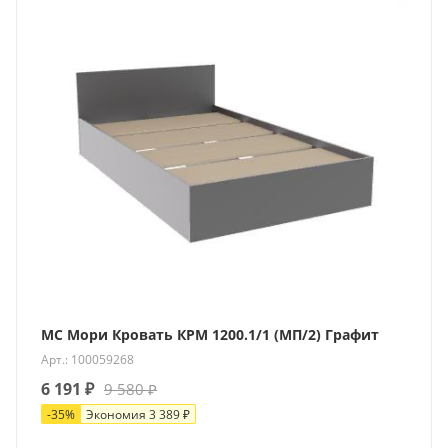
МС Мори Кровать КРМ 1200.1/1 (МП/2) Графит
Арт.: 100059268
6 191
₽
9 580
₽
-
35
%
Экономия
3 389
₽