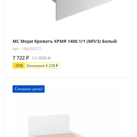
МС Мори Кровать КРМЯ 1400.1/1 (МП/3) Белый
Арт.: 100059277
7 722
₽
11 950
₽
-
35
%
Экономия
4 228
₽
Сломали цены!