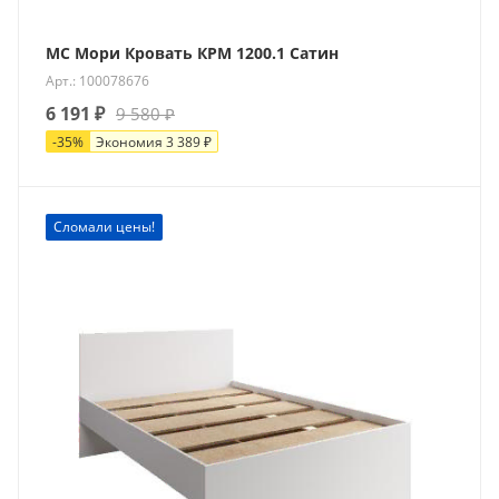
МС Мори Кровать КРМ 1200.1 Сатин
Арт.: 100078676
6 191
₽
9 580
₽
-
35
%
Экономия
3 389
₽
Сломали цены!