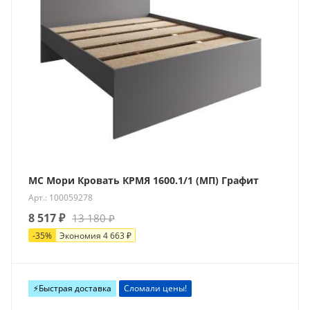
МС Мори Кровать КРМЯ 1600.1/1 (МП) Графит
Арт.: 100059278
8 517
₽
13 180
₽
-
35
%
Экономия
4 663
₽
Новинка
⚡️Быстрая доставка
Сломали цены!