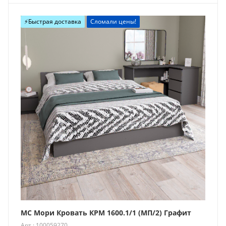
Новинка
⚡️Быстрая доставка
Сломали цены!
МС Мори Кровать КРМ 1600.1/1 (МП/2) Графит
Арт.: 100059270