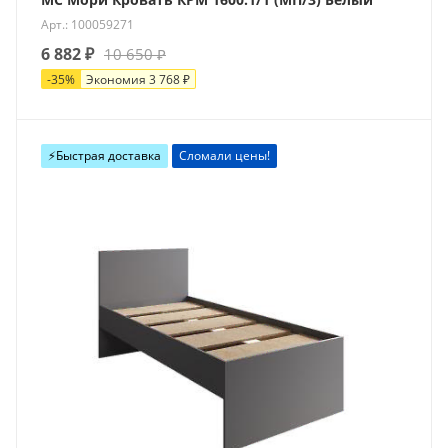
Арт.: 100059271
6 882
₽
10 650
₽
-
35
%
Экономия
3 768
₽
⚡️Быстрая доставка
Сломали цены!