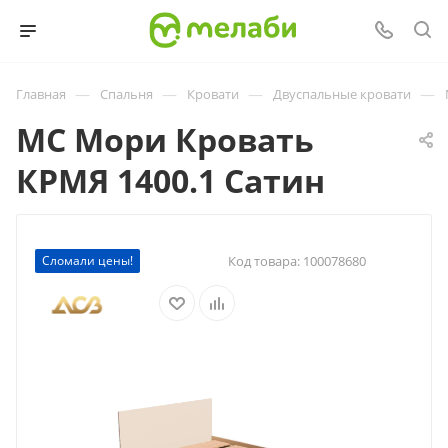
—
—
—
—
Главная
Спальня
Кровати
Двуспальные кровати
МС Мори Кровать
КРМЯ 1400.1 Сатин
Сломали цены!
Код товара:
100078680