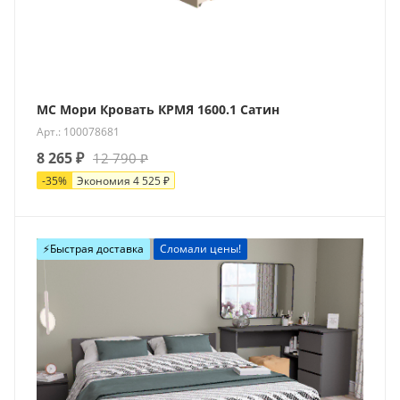
МС Мори Кровать КРМЯ 1600.1 Сатин
Арт.: 100078681
8 265
₽
12 790
₽
-
35
%
Экономия
4 525
₽
Новинка
⚡️Быстрая доставка
Сломали цены!