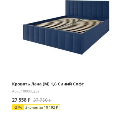
Кровать Лана (М) 1,6 Синий Софт
Арт.: 100066239
27 558
₽
37 750
₽
-
27
%
Экономия
10 192
₽