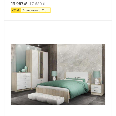
13 967
₽
17 680
₽
-
21
%
Экономия
3 713
₽