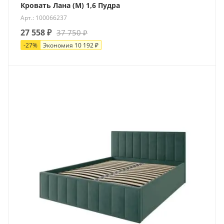
Кровать Лана (М) 1,6 Пудра
Арт.: 100066237
27 558
₽
37 750
₽
-
27
%
Экономия
10 192
₽