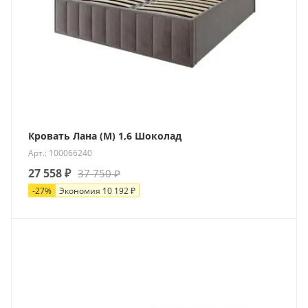
Кровать Лана (М) 1,6 Шоколад
Арт.: 100066240
27 558
₽
37 750
₽
-
27
%
Экономия
10 192
₽