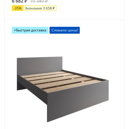
6 682
₽
10 340
₽
-
35
%
Экономия
3 658
₽
⚡️Быстрая доставка
Сломали цены!