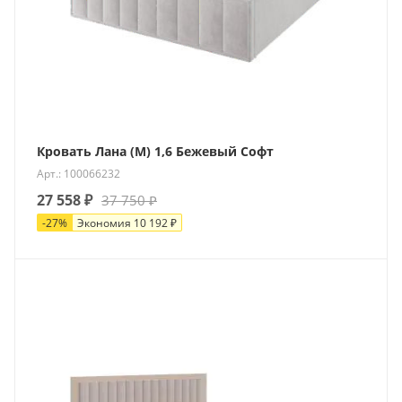
Кровать Лана (М) 1,6 Бежевый Софт
Арт.: 100066232
27 558
₽
37 750
₽
-
27
%
Экономия
10 192
₽