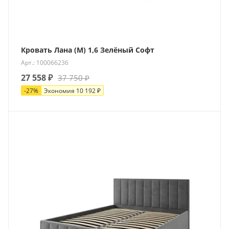
Кровать Лана (М) 1,6 Зелёный Софт
Арт.: 100066236
27 558
₽
37 750
₽
-
27
%
Экономия
10 192
₽