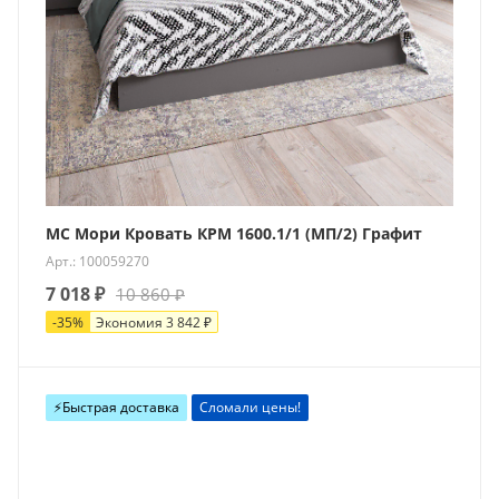
МС Мори Кровать КРМ 1600.1/1 (МП/2) Графит
Арт.: 100059270
7 018
₽
10 860
₽
-
35
%
Экономия
3 842
₽
⚡️Быстрая доставка
Сломали цены!