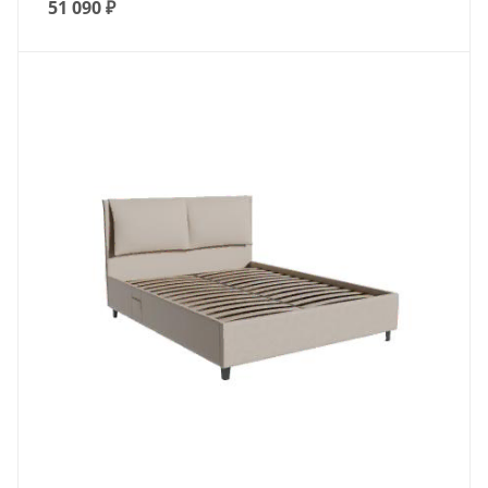
51 090
₽