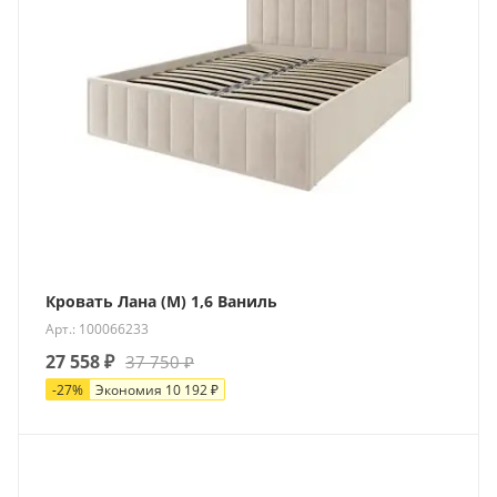
Кровать Лана (М) 1,6 Ваниль
Арт.: 100066233
27 558
₽
37 750
₽
-
27
%
Экономия
10 192
₽