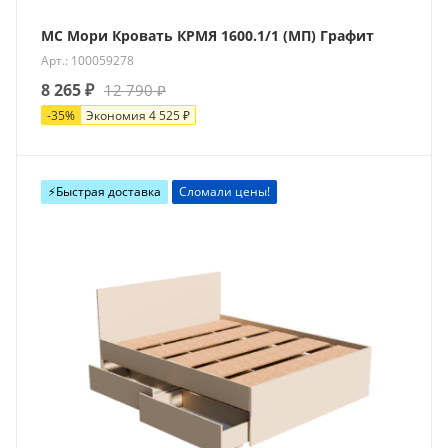
МС Мори Кровать КРМЯ 1600.1/1 (МП) Графит
Арт.: 100059278
8 265
₽
12 790
₽
-
35
%
Экономия
4 525
₽
⚡️Быстрая доставка
Сломали цены!