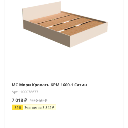
МС Мори Кровать КРМ 1600.1 Сатин
Арт.: 100078677
7 018
₽
10 860
₽
-
35
%
Экономия
3 842
₽