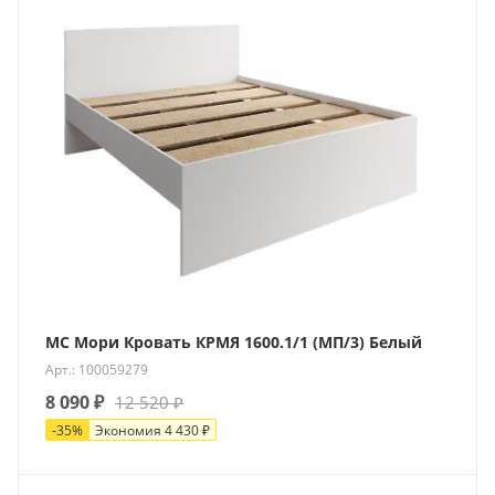
МС Мори Кровать КРМЯ 1600.1/1 (МП/3) Белый
Арт.: 100059279
8 090
₽
12 520
₽
-
35
%
Экономия
4 430
₽