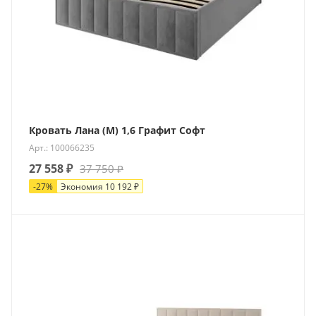
Кровать Лана (М) 1,6 Графит Софт
Арт.: 100066235
27 558
₽
37 750
₽
-
27
%
Экономия
10 192
₽