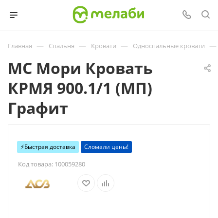
—
—
—
—
Главная
Спальня
Кровати
Односпальные кровати
МС Мори Кровать
КРМЯ 900.1/1 (МП)
Графит
⚡️Быстрая доставка
Сломали цены!
Код товара:
100059280