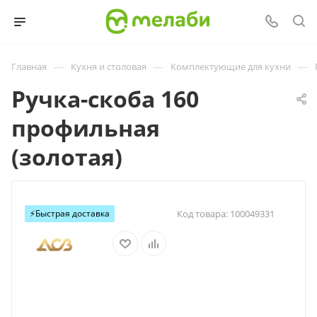
—
—
—
Главная
Кухня и столовая
Комплектующие для кухни
Ручка-скоба 160
профильная
(золотая)
⚡️Быстрая доставка
Код товара:
100049331