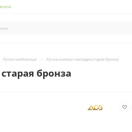
ЗВОНОК
—
—
Ручки мебельные
Ручка-кнопка+ накладка старая бронза
 старая бронза