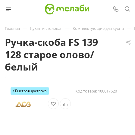
—
—
—
Главная
Кухня и столовая
Комплектующие для кухни
Ручка-скоба FS 139
128 старое олово/
белый
⚡️Быстрая доставка
Код товара:
100017620