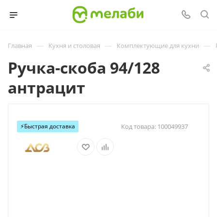
—
—
—
Главная
Кухня и столовая
Комплектующие для кухни
Ручка-скоба 94/128
антрацит
⚡️Быстрая доставка
Код товара:
100049937