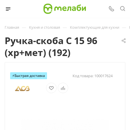
—
—
—
Главная
Кухня и столовая
Комплектующие для кухни
Ручка-скоба С 15 96
(хр+мет) (192)
⚡️Быстрая доставка
Код товара:
100017624