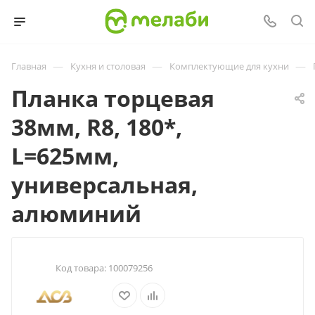
—
—
—
Главная
Кухня и столовая
Комплектующие для кухни
Планка торцевая
38мм, R8, 180*,
L=625мм,
универсальная,
алюминий
Код товара:
100079256