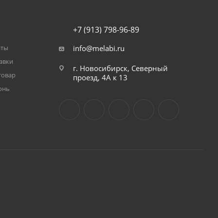
+7 (913) 798-96-89
аты
info@melabi.ru
авки
г. Новосибирск, Северный
товар
проезд, 4А к 13
онь