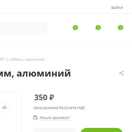
ВОЙТИ
0
0
0
180*, L=600мм, алюминий
00мм, алюминий
350
₽
Цена указана без учета НДС
Нашли дешевле?