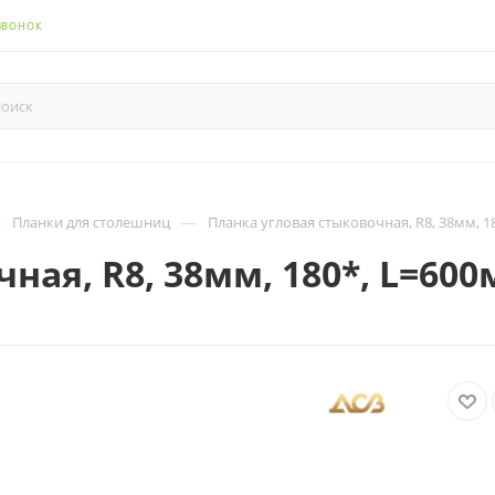
ЗВОНОК
—
—
Планки для столешниц
Планка угловая стыковочная, R8, 38мм, 
ная, R8, 38мм, 180*, L=6