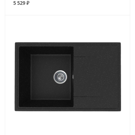
5 529
₽