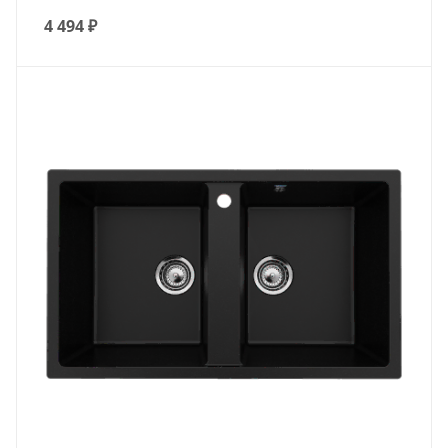
4 494
₽