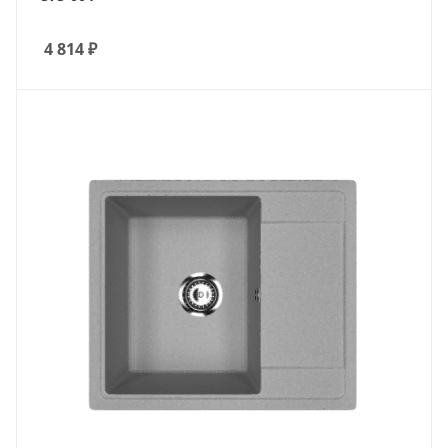
4 814
₽