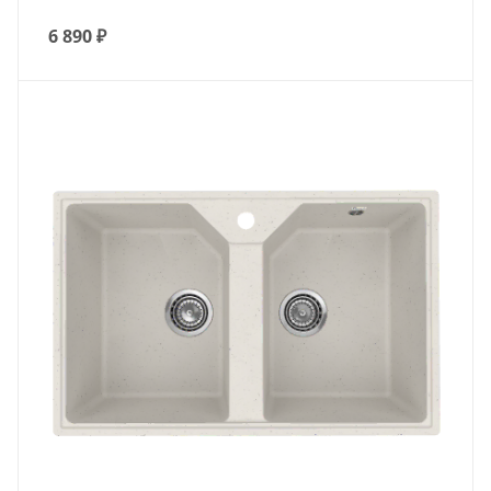
6 890
₽