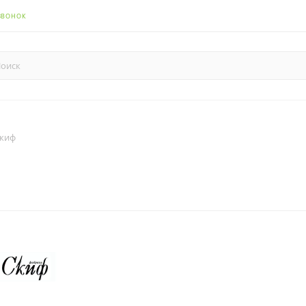
ЗВОНОК
киф