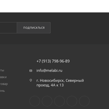
ПОДПИСАТЬСЯ
+7 (913) 798-96-89
аты
info@melabi.ru
авки
г. Новосибирск, Северный
товар
проезд, 4А к 13
онь