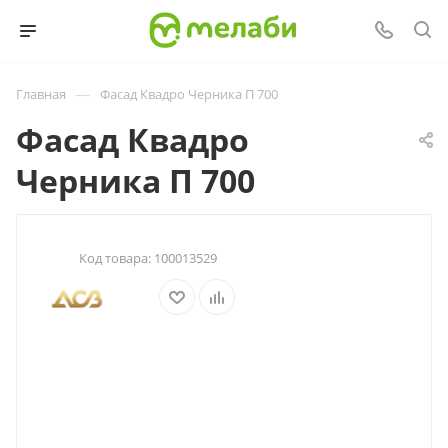
—
Главная
Фасад Квадро Черника П 700
Фасад Квадро
Черника П 700
Код товара:
100013529