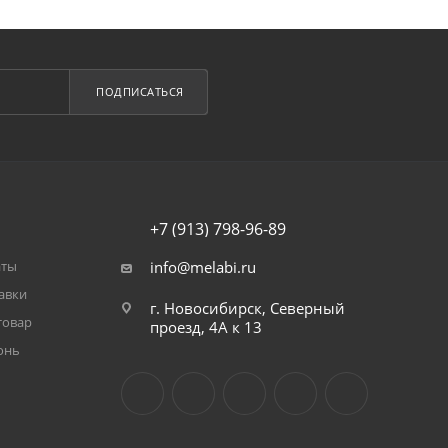
ПОДПИСАТЬСЯ
+7 (913) 798-96-89
аты
info@melabi.ru
авки
г. Новосибирск, Северный
товар
проезд, 4А к 13
онь