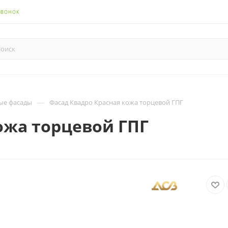
ЗВОНОК
—
ые фасады
Фасад Квадро Красная кожа торцевой ГПГ
ожа торцевой ГПГ