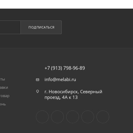
ПОДПИСАТЬСЯ
+7 (913) 798-96-89
аты
info@melabi.ru
авки
г. Новосибирск, Северный
товар
проезд, 4А к 13
онь