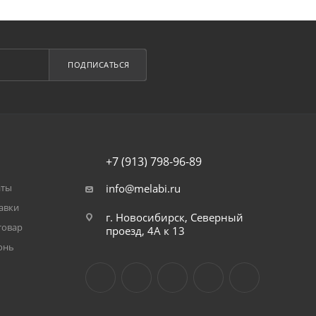
ПОДПИСАТЬСЯ
+7 (913) 798-96-89
аты
info@melabi.ru
авки
г. Новосибирск, Северный
товар
проезд, 4А к 13
онь