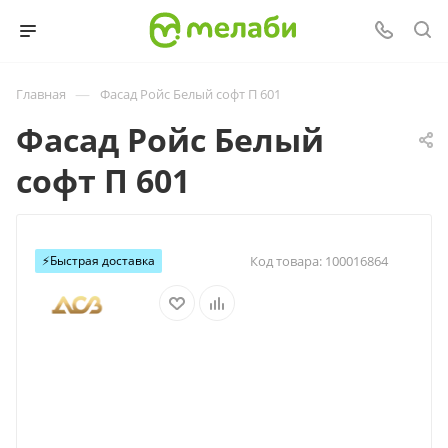
—
Главная
Фасад Ройс Белый софт П 601
Фасад Ройс Белый
софт П 601
⚡️Быстрая доставка
Код товара:
100016864