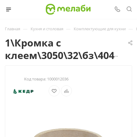
—
—
—
Главная
Кухня и столовая
Комплектующие для кухни
1\Кромка с
клеем\3050\32\бз\4040\Антарес\S\ГП\шт\
Код товара:
1000012036