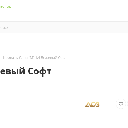
ЗВОНОК
—
Кровать Лана (М) 1,4 Бежевый Софт
жевый Софт