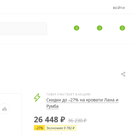
ВОЙТИ
0
0
0
ТОВАР УЧАСТВУЕТ В АКЦИЯХ
Скидки до –27% на кровати Лана и
Румба
26 448
₽
36 230
₽
-
27
%
Экономия
9 782
₽