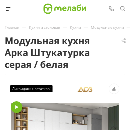
—
—
—
Главная
Кухня и столовая
Кухни
Модульные кухни
Модульная кухня
Арка Штукатурка
серая / белая
Ликвидация остатков!