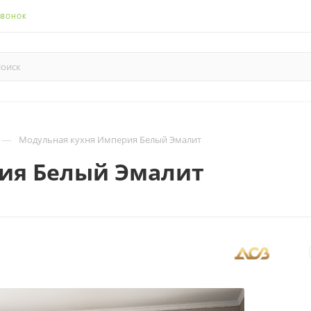
ЗВОНОК
—
Модульная кухня Империя Белый Эмалит
ия Белый Эмалит