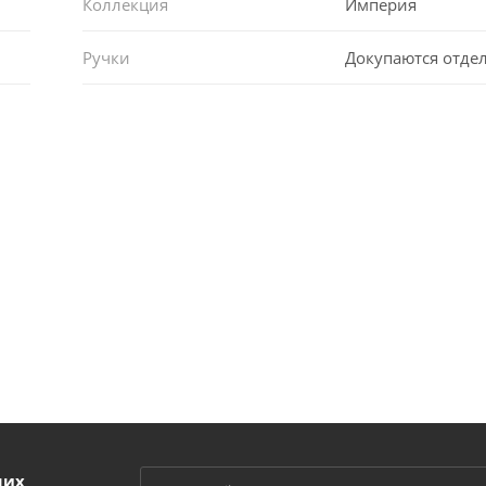
Коллекция
Империя
Ручки
Докупаются отде
ших