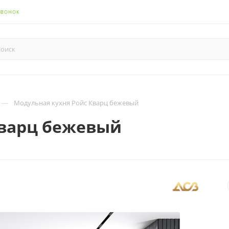
ЗВОНОК
—
Модульная кухня Ройс Кварц бежевый
Кварц бежевый