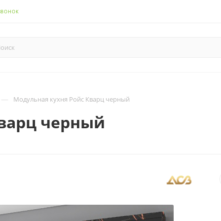
ЗВОНОК
—
Модульная кухня Ройс Кварц черный
Кварц черный