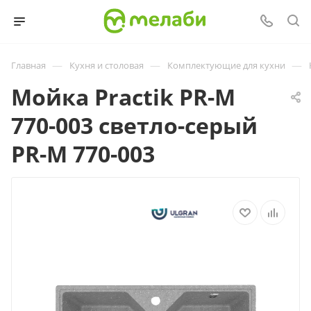
—
—
—
Главная
Кухня и столовая
Комплектующие для кухни
Мойка Practik PR-M
770-003 светло-серый
PR-M 770-003