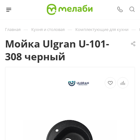
—
—
—
Главная
Кухня и столовая
Комплектующие для кухни
Мойка Ulgran U-101-
308 черный