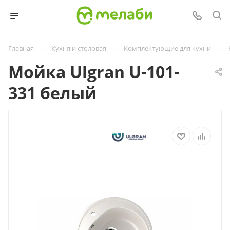
—
—
—
Главная
Кухня и столовая
Комплектующие для кухни
Мойка Ulgran U-101-
331 белый