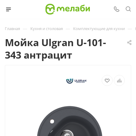
—
—
—
Главная
Кухня и столовая
Комплектующие для кухни
Мойка Ulgran U-101-
343 антрацит