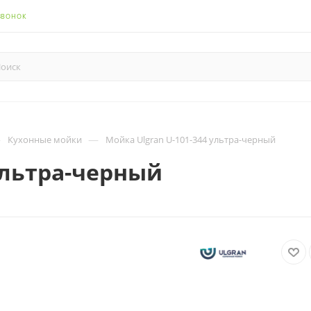
ЗВОНОК
—
—
Кухонные мойки
Мойка Ulgran U-101-344 ультра-черный
ультра-черный