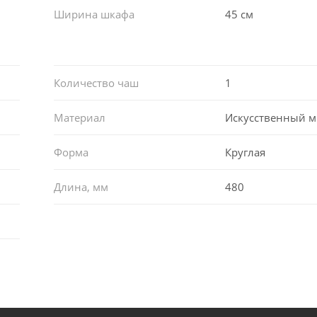
Ширина шкафа
45 см
Количество чаш
1
Материал
Искусственный 
Форма
Круглая
Длина, мм
480