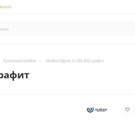
ЗВОНОК
—
—
Кухонные мойки
Мойка Ulgran U-102-342 графит
графит