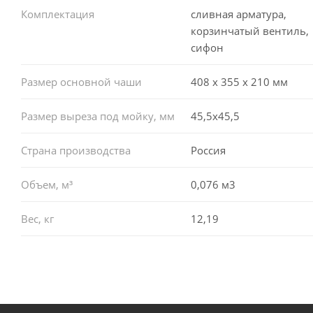
Комплектация
сливная арматура,
корзинчатый вентиль,
сифон
Размер основной чаши
408 х 355 х 210 мм
Размер выреза под мойку, мм
45,5x45,5
Страна производства
Россия
Объем, м³
0,076 м3
Вес, кг
12,19