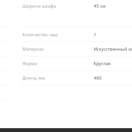
Ширина шкафа
45 см
Количество чаш
1
Материал
Искусственный 
Форма
Круглая
Длина, мм
480