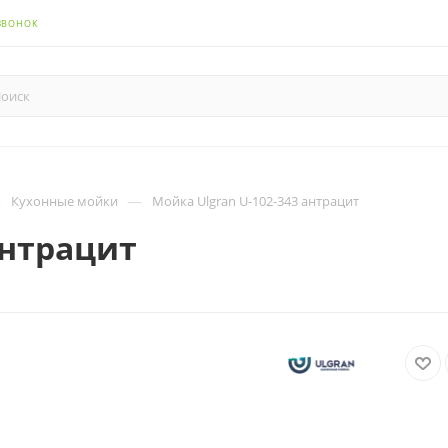
ЗВОНОК
—
—
Кухонные мойки
Мойка Ulgran U-102-343 антрацит
антрацит