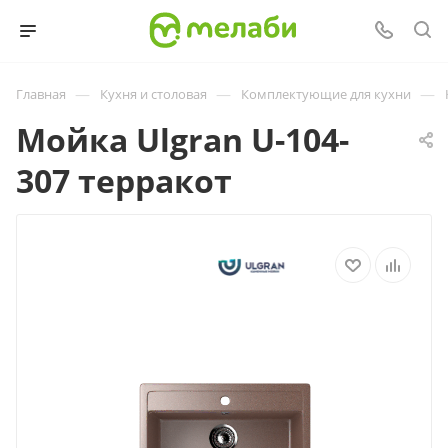
—
—
—
Главная
Кухня и столовая
Комплектующие для кухни
Мойка Ulgran U-104-
307 терракот