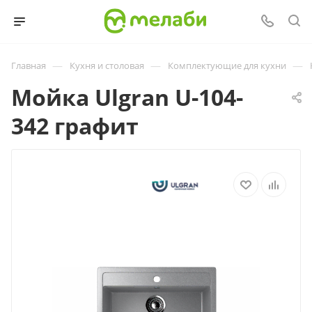
—
—
—
Главная
Кухня и столовая
Комплектующие для кухни
Мойка Ulgran U-104-
342 графит