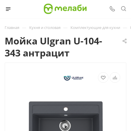
—
—
—
Главная
Кухня и столовая
Комплектующие для кухни
Мойка Ulgran U-104-
343 антрацит