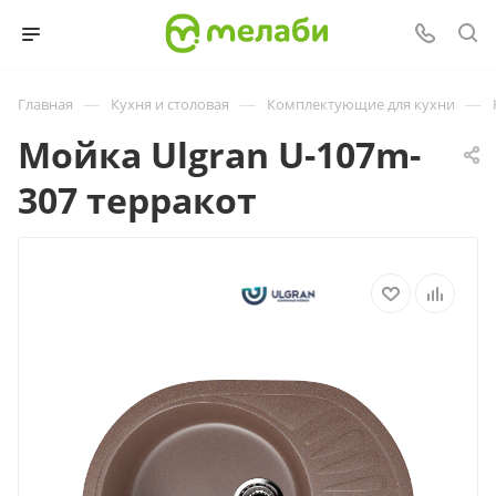
—
—
—
Главная
Кухня и столовая
Комплектующие для кухни
Мойка Ulgran U-107m-
307 терракот