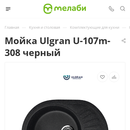
—
—
—
Главная
Кухня и столовая
Комплектующие для кухни
Мойка Ulgran U-107m-
308 черный