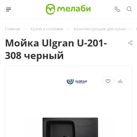
—
—
—
Главная
Кухня и столовая
Комплектующие для кухни
Мойка Ulgran U-201-
308 черный