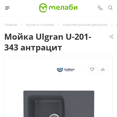
—
—
—
Главная
Кухня и столовая
Комплектующие для кухни
Мойка Ulgran U-201-
343 антрацит